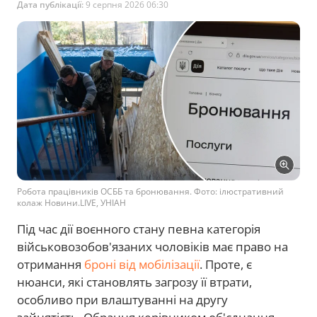
Дата публікації:
9 серпня 2026 06:30
Робота працівників ОСББ та бронювання. Фото: ілюстративний
колаж Новини.LIVE, УНІАН
Під час дії воєнного стану певна категорія
військовозобов'язаних чоловіків має право на
отримання
броні від мобілізації
. Проте, є
нюанси, які становлять загрозу її втрати,
особливо при влаштуванні на другу