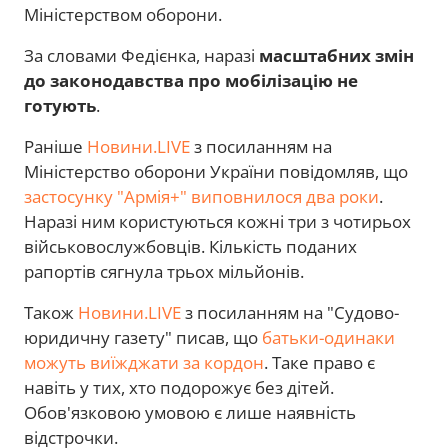
Міністерством оборони.
За словами Федієнка, наразі
масштабних змін
до законодавства про мобілізацію не
готують
.
Раніше
Новини.LIVE
з посиланням на
Міністерство оборони України повідомляв, що
застосунку "Армія+" виповнилося два роки
.
Наразі ним користуються кожні три з чотирьох
військовослужбовців. Кількість поданих
рапортів сягнула трьох мільйонів.
Також
Новини.LIVE
з посиланням на "Судово-
юридичну газету" писав, що
батьки-одинаки
можуть виїжджати за кордон
. Таке право є
навіть у тих, хто подорожує без дітей.
Обов'язковою умовою є лише наявність
відстрочки.