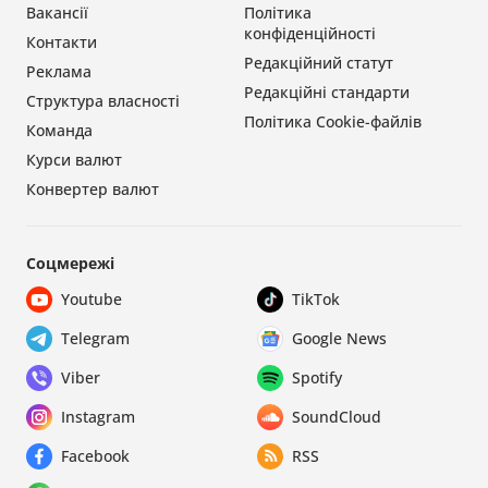
Вакансії
Політика
конфіденційності
Контакти
Редакційний статут
Реклама
Редакційні стандарти
Структура власності
Політика Cookie-файлів
Команда
Курси валют
Конвертер валют
Соцмережі
Youtube
TikTok
Telegram
Google News
Viber
Spotify
Instagram
SoundCloud
Facebook
RSS