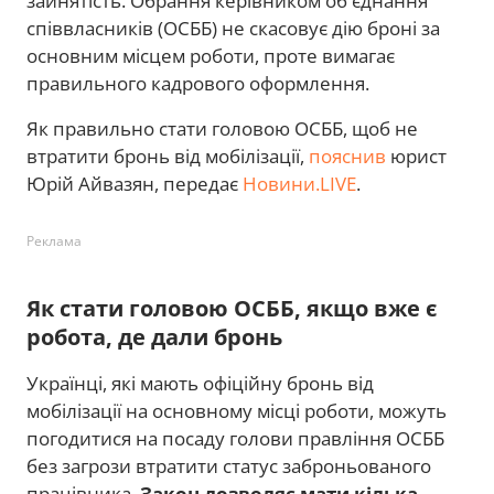
зайнятість. Обрання керівником об'єднання
співвласників (ОСББ) не скасовує дію броні за
основним місцем роботи, проте вимагає
правильного кадрового оформлення.
Як правильно стати головою ОСББ, щоб не
втратити бронь від мобілізації,
пояснив
юрист
Юрій Айвазян, передає
Новини.LIVE
.
Реклама
Як стати головою ОСББ, якщо вже є
робота, де дали бронь
Українці, які мають офіційну бронь від
мобілізації на основному місці роботи, можуть
погодитися на посаду голови правління ОСББ
без загрози втратити статус заброньованого
працівника.
Закон дозволяє мати кілька