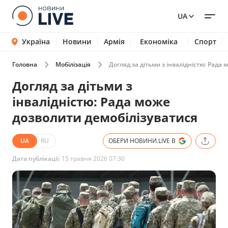
UA
Україна
Новини
Армія
Економіка
Спорт
Головна
Мобілізація
Догляд за дітьми з інвалідністю: Рада
Догляд за дітьми з
інвалідністю: Рада може
дозволити демобілізуватися
UA
RU
ОБЕРИ НОВИНИ.LIVE В
Дата публікації:
15 травня 2026 07:30