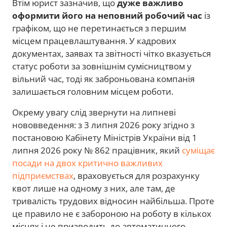
Втім юрист зазначив, що
дуже важливо
оформити його на неповний робочий час
із
графіком, що не перетинається з першим
місцем працевлаштування. У кадрових
документах, заявах та звітності чітко вказується
статус роботи за зовнішнім сумісництвом у
вільний час, тоді як заброньована компанія
залишається головним місцем роботи.
Окрему увагу слід звернути на липневі
нововведення: з 3 липня 2026 року згідно з
постановою Кабінету Міністрів України від 1
липня 2026 року № 862 працівник, який
суміщає
посади на двох критично важливих
підприємствах
, враховується для розрахунку
квот лише на одному з них, але там, де
тривалість трудових відносин найбільша. Проте
це правило не є забороною на роботу в кількох
місцях і не призводить до автоматичного