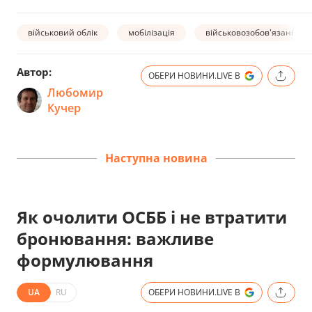
військовий облік
мобілізація
військовозобов'язані
Автор:
ОБЕРИ НОВИНИ.LIVE В
Любомир
Кучер
Наступна новина
Як очолити ОСББ і не втратити
бронювання: важливе
формулювання
UA
RU
ОБЕРИ НОВИНИ.LIVE В