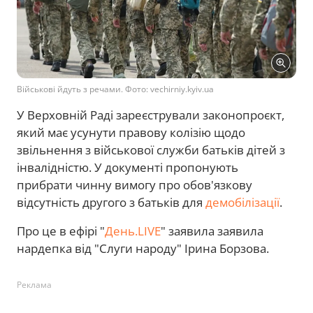
Військові йдуть з речами. Фото: vechirniy.kyiv.ua
У Верховній Раді зареєстрували законопроєкт,
який має усунути правову колізію щодо
звільнення з військової служби батьків дітей з
інвалідністю. У документі пропонують
прибрати чинну вимогу про обов'язкову
відсутність другого з батьків для
демобілізації
.
Про це в ефірі "
День.LIVE
" заявила заявила
нардепка від "Слуги народу" Ірина Борзова.
Реклама