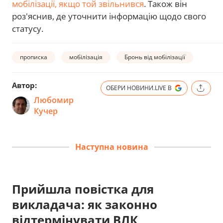
мобілізації, якщо той звільнився
. Також він
роз'яснив, де уточнити інформацію щодо свого
статусу.
прописка
мобілізація
Бронь від мобілізації
Автор:
ОБЕРИ НОВИНИ.LIVE В
Любомир
Кучер
Наступна новина
Прийшла повістка для
викладача: як законно
відтермінувати ВЛК