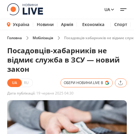
UA
Україна
Новини
Армія
Економіка
Спорт
Головна
Мобілізація
Посадовців-хабарників не відмиє служ
Посадовців-хабарників не
відмиє служба в ЗСУ — новий
закон
UA
RU
ОБЕРИ НОВИНИ.LIVE В
Дата публікації:
19 червня 2025 04:30