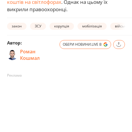
коштів на світлофорах
. Однак на цьому їх
викрили правоохоронці.
закон
ЗСУ
корупція
мобілізація
військово
Автор:
ОБЕРИ НОВИНИ.LIVE В
Роман
Кошмал
Реклама