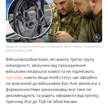
Людина на кріслі колісному та військові. Фото: Pexels, Генштаб ЗСУ,
колаж Новини.LIVE
Військовозобов'язані, які мають третю групу
інвалідності, звільнені від проходження
військово-лікарської комісії та не підлягають
призову
, навіть якщо їхній статус ще офіційно
не внесений до військових баз. Але зволікати з
формальностями законознавці все-таки не
рекомендують та радять оформити відстрочку,
причому йти до ТЦК не обов'язково.