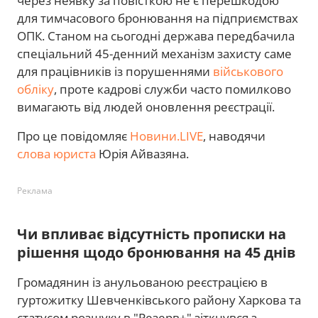
через неявку за повісткою не є перешкодою
для тимчасового бронювання на підприємствах
ОПК. Станом на сьогодні держава передбачила
спеціальний 45-денний механізм захисту саме
для працівників із порушеннями
військового
обліку
, проте кадрові служби часто помилково
вимагають від людей оновлення реєстрації.
Про це повідомляє
Новини.LIVE
, наводячи
слова юриста
Юрія Айвазяна.
Реклама
Чи впливає відсутність прописки на
рішення щодо бронювання на 45 днів
Громадянин із анульованою реєстрацією в
гуртожитку Шевченківського району Харкова та
статусом розшуку в "Резерв+" зіткнувся з