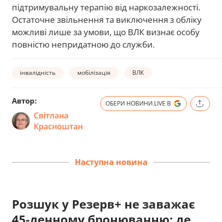
підтримувальну терапію від наркозалежності.
Остаточне звільнення та виключення з обліку
можливі лише за умови, що ВЛК визнає особу
повністю непридатною до служби.
інвалідність
мобілізація
ВЛК
Автор:
ОБЕРИ НОВИНИ.LIVE В
Світлана
Красноштан
Наступна новина
Розшук у Резерв+ не заважає
45-денному бронюванню: де