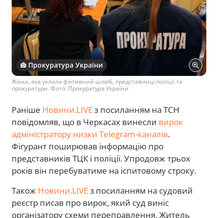
Прокуратура України
Жінка, яка уклала фіктивний шлюб, представниці поліції та
прокуратури. Фото: Прокуратура України
Раніше
Новини.LIVE
з посиланням на ТСН
повідомляв, що в Черкасах винесли
вирок
адміністратору низки Telegram-каналів
.
Фігурант поширював інформацію про
представників ТЦК і поліції. Упродовж трьох
років він перебуватиме на іспитовому строку.
Також
Новини.LIVE
з посиланням на судовий
реєстр писав про вирок, який суд виніс
організатору схеми переправлення. Житель