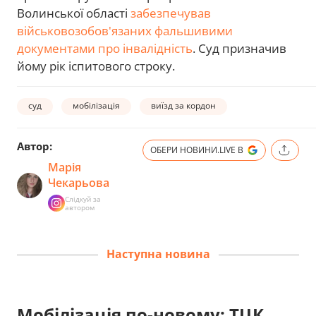
Волинської області
забезпечував
військовозобов'язаних фальшивими
документами про інвалідність
. Суд призначив
йому рік іспитового строку.
суд
мобілізація
виїзд за кордон
Автор:
ОБЕРИ НОВИНИ.LIVE В
Марія
Чекарьова
Слідкуй за
автором
Наступна новина
Мобілізація по-новому: ТЦК