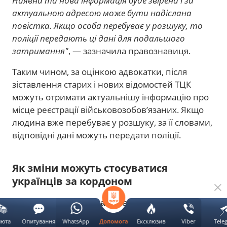
Наявна та нова інформація буде звірена і за
актуальною адресою може бути надіслана
повістка. Якщо особа перебуває у розшуку, то
поліції передають ці дані для подальшого
затримання"
, — зазначила правознавиця.
Таким чином, за оцінкою адвокатки, після
зіставлення старих і нових відомостей ТЦК
можуть отримати актуальнішу інформацію про
місце реєстрації військовозобов’язаних. Якщо
людина вже перебуває у розшуку, за її словами,
відповідні дані можуть передати поліції.
Як зміни можуть стосуватися
українців за кордоном
Окремо
Марина Бекало
звернула увагу на
українських чоловіків, які перебувають за
люта
Опитування
WhatsApp
Ексклюзив
Viber
Tele
Допомога