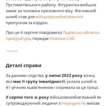
Пустомитівського району. Фігурантка вийшла
заміж за чоловіка призовного віку. Фіктивний
шлюб став для
військовозобов'язаного
пропуском за кордон.
Про це 4 серпня повідомила
Львівська обласна
прокуратура
, передає
Новини.LIVE
.
Реклама
Деталі справи
За даними слідства,
у липні 2023 року
жінка,
яка
має II групу інвалідності
, уклала шлюб із
41-річним львів'янином і отримала за це гроші.
У серпні того ж року
військовозобов'язаний як
супроводжуючий людини з
інвалідністю
виїхав