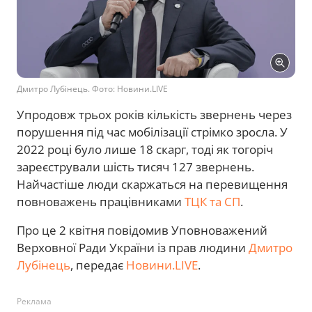
Дмитро Лубінець. Фото: Новини.LIVE
Упродовж трьох років кількість звернень через
порушення під час мобілізації стрімко зросла. У
2022 році було лише 18 скарг, тоді як тогоріч
зареєстрували шість тисяч 127 звернень.
Найчастіше люди скаржаться на перевищення
повноважень працівниками
ТЦК та СП
.
Про це 2 квітня повідомив Уповноважений
Верховної Ради України із прав людини
Дмитро
Лубінець
, передає
Новини.LIVE
.
Реклама