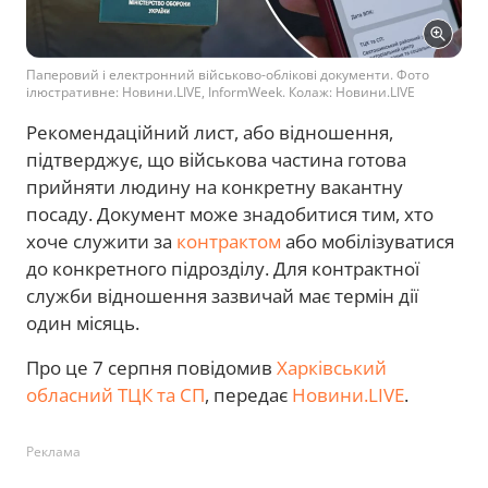
Паперовий і електронний військово-облікові документи. Фото
ілюстративне: Новини.LIVE, InformWeek. Колаж: Новини.LIVE
Рекомендаційний лист, або відношення,
підтверджує, що військова частина готова
прийняти людину на конкретну вакантну
посаду. Документ може знадобитися тим, хто
хоче служити за
контрактом
або мобілізуватися
до конкретного підрозділу. Для контрактної
служби відношення зазвичай має термін дії
один місяць.
Про це 7 серпня повідомив
Харківський
обласний ТЦК та СП
, передає
Новини.LIVE
.
Реклама