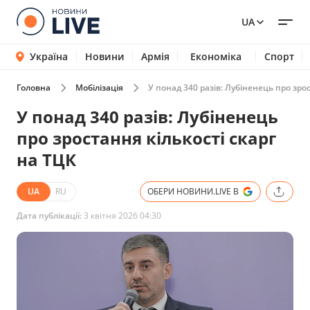
UA
Україна
Новини
Армія
Економіка
Спорт
Головна
Мобілізація
У понад 340 разів: Лубіненець про зро
У понад 340 разів: Лубіненець
про зростання кількості скарг
на ТЦК
UA
RU
ОБЕРИ НОВИНИ.LIVE В
Дата публікації:
3 квітня 2026 04:30