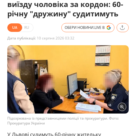
виїзду чоловіка за кордон: 60-
річну "дружину" судитимуть
UA
RU
ОБЕРИ НОВИНИ.LIVE В
Дата публікації:
10 серпня 2026 03:32
Підозрювана із представницями поліції та прокуратури. Фото:
Прокуратура України
У Львові судимуть 60-річну жительку