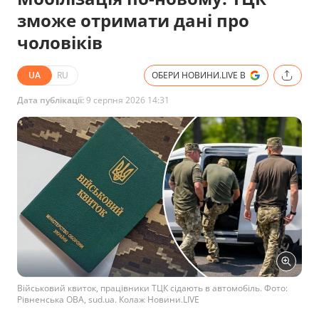
зможе отримати дані про
чоловіків
UA
RU
ОБЕРИ НОВИНИ.LIVE В
Дата публікації:
9 серпня 2026 14:31
Військовий квиток, працівники ТЦК сідають в автомобіль. Фото:
Рівненська ОВА, sud.ua. Колаж Новини.LIVE