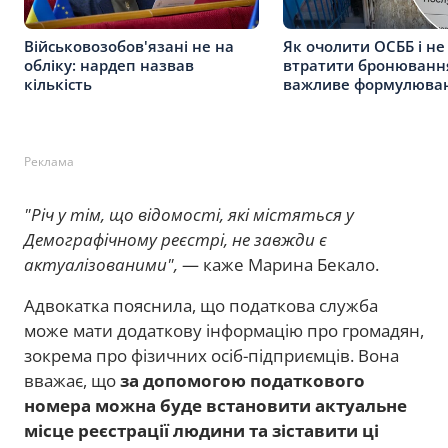
Військовозобов'язані не на
Як очолити ОСББ і не
обліку: нардеп назвав
втратити бронюванн
кількість
важливе формулюва
Реклама
"Річ у тім, що відомості, які містяться у
Демографічному реєстрі, не завжди є
актуалізованими",
— каже Марина Бекало.
Адвокатка пояснила, що податкова служба
може мати додаткову інформацію про громадян,
зокрема про фізичних осіб-підприємців. Вона
вважає, що
за допомогою податкового
номера можна буде встановити актуальне
місце реєстрації людини та зіставити ці