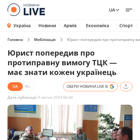
UA
Україна
Новини
Армія
Економіка
Спорт
Головна
Мобілізація
Юрист попередив про протиправну ви
Юрист попередив про
протиправну вимогу ТЦК —
має знати кожен українець
UA
RU
ОБЕРИ НОВИНИ.LIVE В
Дата публікації:
9 квітня 2024 06:44