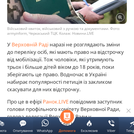
Військовий квиток, військовий з ручкою та документами. Фото:
armyinform, Черкаський ТЦК. Колаж: Новини.LIVE
У
Верховній Раді
наразі не розглядають зміни
до переліку осіб, які мають право на відстрочку
від мобілізації. Тож чоловіки, які утримують
трьох і більше дітей віком до 18 років, поки
зберігають це право. Водночас в Україні
набирає популярності петиція із закликом
скасувати для них відстрочку.
Про це в ефірі
Ранок.LIVE
повідомив заступник
голови профільного комітету Верховної Ради,
голова делегації Верховної Ради у
Парламентській асамблеї НАТО Єгор Чернєв.
люта
Опитування
WhatsApp
Ексклюзив
Viber
Tele
Допомога