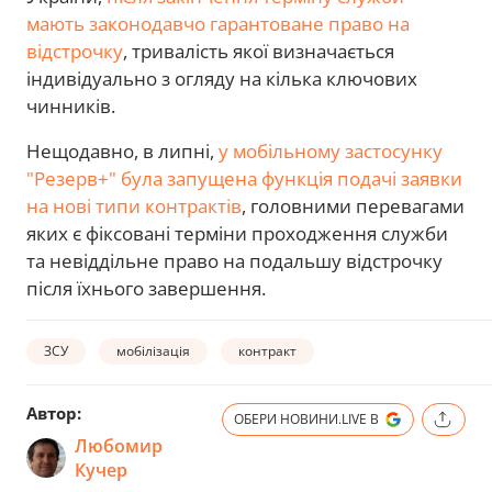
мають законодавчо гарантоване право на
відстрочку
, тривалість якої визначається
індивідуально з огляду на кілька ключових
чинників.
Нещодавно, в липні,
у мобільному застосунку
"Резерв+" була запущена функція подачі заявки
на нові типи контрактів
, головними перевагами
яких є фіксовані терміни проходження служби
та невіддільне право на подальшу відстрочку
після їхнього завершення.
ЗСУ
мобілізація
контракт
Автор:
ОБЕРИ НОВИНИ.LIVE В
Любомир
Кучер