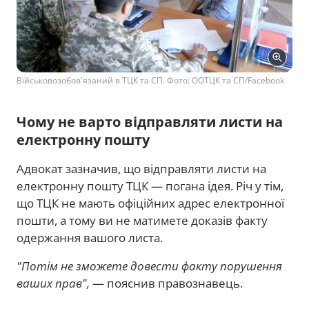
Військовозобов'язаний в ТЦК та СП. Фото: ООТЦК та СП/Facebook
Чому не варто відправляти листи на
електронну пошту
Адвокат зазначив, що відправляти листи на
електронну пошту ТЦК — погана ідея. Річ у тім,
що ТЦК не мають офіційних адрес електронної
пошти, а тому ви не матимете доказів факту
одержання вашого листа.
"Потім не зможете довести факту порушення
ваших прав",
— пояснив правознавець.