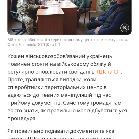
Військовозобов'язані в територіальному центрі комплектування.
Фото: Facebook/OOТЦК та СП
Кожен військовозобов'язаний українець
повинен стояти на військовому обліку й
регулярно оновлювати свої дані в
ТЦК та СП
.
Проте, трапляються випадки, коли
співробітники територіальних центрів
вдаються до певних маніпуляцій під час
прийому документів. Саме тому громадянам
варто знати, як правильно має відбуватися уся
процедура.
Як правильно подавати документи та яка
вимога ТЦК є незаконною, пояснив юрист