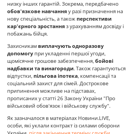
низку інших гарантій. Зокрема, передбачено
обов'язкове навчання
у разі призначення на
нову спеціальність, а також
перспективи
кар'єрного зростання
з урахуванням досвіду і
побажань бійця.
Захисникам
виплачують одноразову
допомогу
при укладенні першої угоди,
щомісячне грошове забезпечення,
бойові
надбавки та винагороди
. Також гарантуються
відпустки,
пільгова іпотека
, компенсації та
соціальний захист для сімей. Дострокове
припинення можливе на підставах,
прописаних у статті 26 Закону України "Про
військовий обов'язок і військову службу".
Як зазначалося в матеріалах Новини.LIVE,
особи, які уклали контракт із силами оборони
України,
після закінчення терміну служби