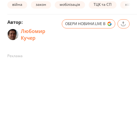
війна
закон
мобілізація
ТЦК та СП
військ
Автор:
ОБЕРИ НОВИНИ.LIVE В
Любомир
Кучер
Реклама