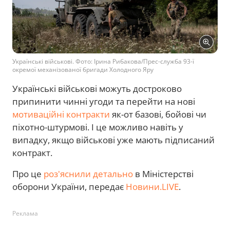
Українські військові. Фото: Ірина Рибакова/Прес-служба 93-ї
окремої механізованої бригади Холодного Яру
Українські військові можуть достроково
припинити чинні угоди та перейти на нові
мотиваційні контракти
як-от базові, бойові чи
піхотно-штурмові. І це можливо навіть у
випадку, якщо військові уже мають підписаний
контракт.
Про це
роз'яснили детально
в Міністерстві
оборони України, передає
Новини.LIVE
.
Реклама