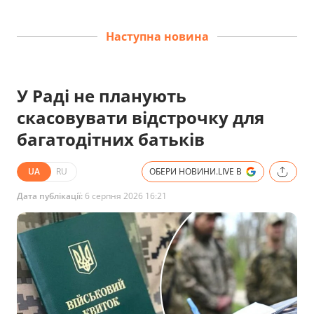
Наступна новина
У Раді не планують
скасовувати відстрочку для
багатодітних батьків
UA
RU
ОБЕРИ НОВИНИ.LIVE В
Дата публікації:
6 серпня 2026 16:21