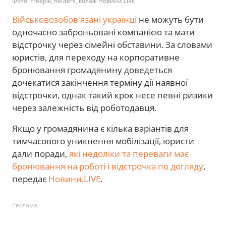
Фото: Freepik, Reuters, колаж Новини.LIVE
Військовозобов'язані українці
не можуть бути
одночасно заброньовані компанією та мати
відстрочку через сімейні обставини. За словами
юристів, для переходу на корпоративне
бронювання громадянину доведеться
дочекатися закінчення терміну дії наявної
відстрочки, однак такий крок несе певні ризики
через залежність від роботодавця.
Якщо у громадянина є кілька варіантів для
тимчасового уникнення мобілізації, юристи
дали поради,
які недоліки та переваги має
бронювання на роботі і відстрочка по догляду
,
передає
Новини.LIVE
.
Реклама