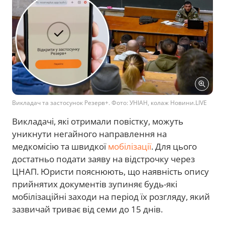
Викладач та застосунок Резерв+. Фото: УНІАН, колаж Новини.LIVE
Викладачі, які отримали повістку, можуть
уникнути негайного направлення на
медкомісію та швидкої
мобілізації
. Для цього
достатньо подати заяву на відстрочку через
ЦНАП. Юристи пояснюють, що наявність опису
прийнятих документів зупиняє будь-які
мобілізаційні заходи на період їх розгляду, який
зазвичай триває від семи до 15 днів.