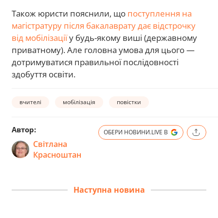
Також юристи пояснили, що
поступлення на
магістратуру після бакалаврату дає відстрочку
від мобілізації
у будь-якому виші (державному
приватному). Але головна умова для цього —
дотримуватися правильної послідовності
здобуття освіти.
вчителі
мобілізація
повістки
Автор:
ОБЕРИ НОВИНИ.LIVE В
Світлана
Красноштан
Наступна новина