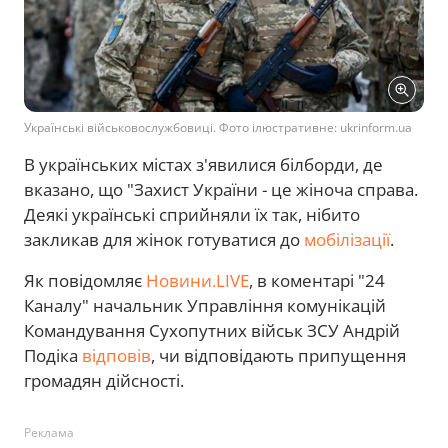
Українські військовослужбовиці. Фото ілюстративне: ukrinform.ua
В українських містах з'явилися білборди, де
вказано, що "Захист України - це жіноча справа.
Деякі українські сприйняли їх так, нібито
закликав для жінок готуватися до
мобілізації
.
Як повідомляє
Новини.LIVE
, в коментарі "24
Каналу" начальник Управління комунікацій
Командування Сухопутних військ ЗСУ Андрій
Подіка
відповів
, чи відповідають припущення
громадян дійсності.
Реклама