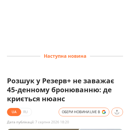
Наступна новина
Розшук у Резерв+ не заважає
45-денному бронюванню: де
криється нюанс
UA
RU
ОБЕРИ НОВИНИ.LIVE В
Дата публікації:
7 серпня 2026 18:20