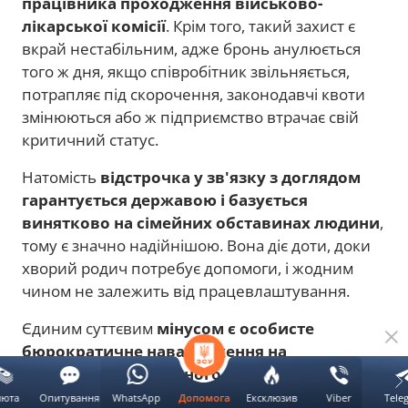
працівника проходження військово-
лікарської комісії
. Крім того, такий захист є
вкрай нестабільним, адже бронь анулюється
того ж дня, якщо співробітник звільняється,
потрапляє під скорочення, законодавчі квоти
змінюються або ж підприємство втрачає свій
критичний статус.
Натомість
відстрочка у зв'язку з доглядом
гарантується державою і базується
винятково на сімейних обставинах людини
,
тому є значно надійнішою. Вона діє доти, доки
хворий родич потребує допомоги, і жодним
чином не залежить від працевлаштування.
Єдиним суттєвим
мінусом є особисте
бюрократичне навантаження на
військовозобов'язаного
, бо він мусить сам
збирати документи: медичні висновки ЛКК чи
люта
Опитування
WhatsApp
Ексклюзив
Viber
Tele
Допомога