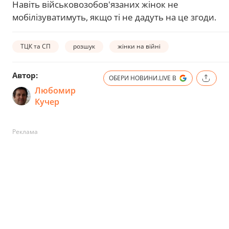
Навіть військовозобов'язаних жінок не
мобілізуватимуть, якщо ті не дадуть на це згоди.
ТЦК та СП
розшук
жінки на війні
Автор:
ОБЕРИ НОВИНИ.LIVE В
Любомир
Кучер
Реклама