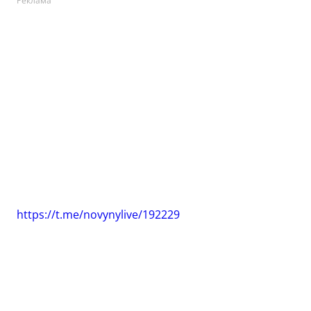
Реклама
https://t.me/novynylive/192229