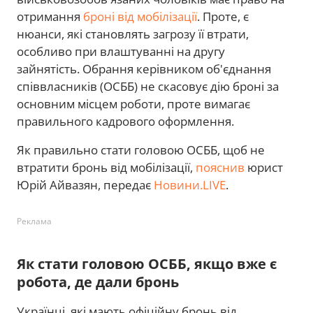
отримання
броні від мобілізації
. Проте, є
нюанси, які становлять загрозу її втрати,
особливо при влаштуванні на другу
зайнятість. Обрання керівником об'єднання
співвласників (ОСББ) не скасовує дію броні за
основним місцем роботи, проте вимагає
правильного кадрового оформлення.
Як правильно стати головою ОСББ, щоб не
втратити бронь від мобілізації,
пояснив
юрист
Юрій Айвазян, передає
Новини.LIVE
.
Реклама
Як стати головою ОСББ, якщо вже є
робота, де дали бронь
Українці, які мають офіційну бронь від