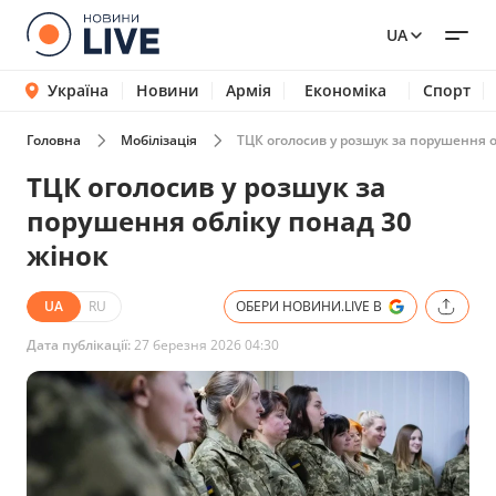
UA
Україна
Новини
Армія
Економіка
Спорт
Головна
Мобілізація
ТЦК оголосив у розшук за порушення о
ТЦК оголосив у розшук за
порушення обліку понад 30
жінок
UA
RU
ОБЕРИ НОВИНИ.LIVE В
Дата публікації:
27 березня 2026 04:30