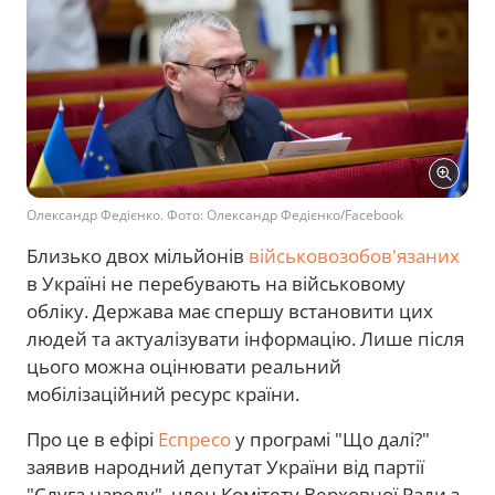
Олександр Федієнко. Фото: Олександр Федієнко/Facebook
Близько двох мільйонів
військовозобов'язаних
в Україні не перебувають на військовому
обліку. Держава має спершу встановити цих
людей та актуалізувати інформацію. Лише після
цього можна оцінювати реальний
мобілізаційний ресурс країни.
Про це в ефірі
Еспресо
у програмі "Що далі?"
заявив народний депутат України від партії
"Слуга народу", член Комітету Верховної Ради з