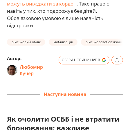
можуть виїжджати за кордон
. Таке право є
навіть у тих, хто подорожує без дітей.
Обов'язковою умовою є лише наявність
відстрочки.
військовий облік
мобілізація
військовозобов'язані
Автор:
ОБЕРИ НОВИНИ.LIVE В
Любомир
Кучер
Наступна новина
Як очолити ОСББ і не втратити
бронювання: важливе