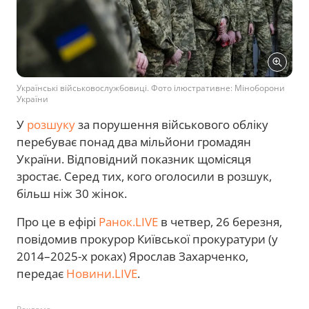
Українські військовослужбовиці. Фото ілюстративне: Міноборони
України
У
розшуку
за порушення військового обліку
перебуває понад два мільйони громадян
України. Відповідний показник щомісяця
зростає. Серед тих, кого оголосили в розшук,
більш ніж 30 жінок.
Про це в ефірі
Ранок.LIVE
в четвер, 26 березня,
повідомив прокурор Київської прокуратури (у
2014–2025-х роках) Ярослав Захарченко,
передає
Новини.LIVE
.