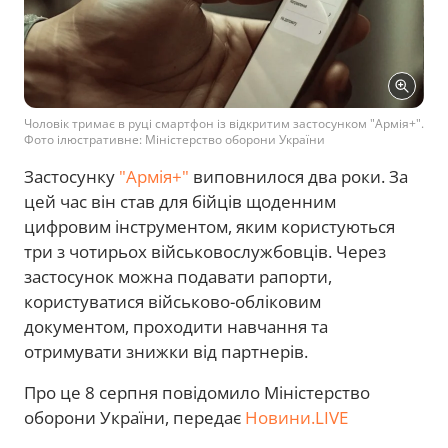
Чоловік тримає в руці смартфон із відкритим застосунком "Армія+".
Фото ілюстративне: Міністерство оборони України
Застосунку
"Армія+"
виповнилося два роки. За
цей час він став для бійців щоденним
цифровим інструментом, яким користуються
три з чотирьох військовослужбовців. Через
застосунок можна подавати рапорти,
користуватися військово-обліковим
документом, проходити навчання та
отримувати знижки від партнерів.
Про це 8 серпня повідомило Міністерство
оборони України, передає
Новини.LIVE