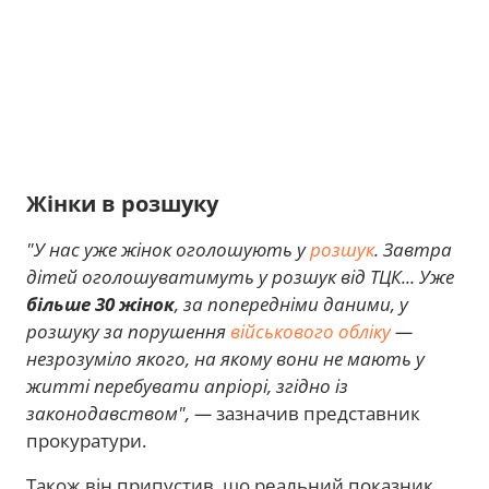
Жінки в розшуку
"У нас уже жінок оголошують у
розшук
. Завтра
дітей оголошуватимуть у розшук від ТЦК... Уже
більше 30 жінок
, за попередніми даними, у
розшуку за порушення
військового обліку
—
незрозуміло якого, на якому вони не мають у
житті перебувати апріорі, згідно із
законодавством", —
зазначив представник
прокуратури.
Також він припустив, що реальний показник