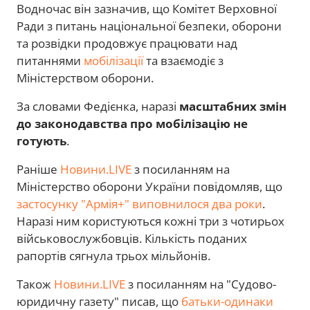
Водночас він зазначив, що Комітет Верховної
Ради з питань національної безпеки, оборони
та розвідки продовжує працювати над
питаннями
мобілізації
та взаємодіє з
Міністерством оборони.
За словами Федієнка, наразі
масштабних змін
до законодавства про мобілізацію не
готують
.
Раніше
Новини.LIVE
з посиланням на
Міністерство оборони України повідомляв, що
застосунку "Армія+" виповнилося два роки
.
Наразі ним користуються кожні три з чотирьох
військовослужбовців. Кількість поданих
рапортів сягнула трьох мільйонів.
Також
Новини.LIVE
з посиланням на "Судово-
юридичну газету" писав, що
батьки-одинаки