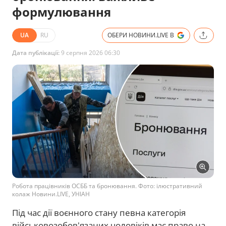
формулювання
UA
RU
ОБЕРИ НОВИНИ.LIVE В
Дата публікації:
9 серпня 2026 06:30
Робота працівників ОСББ та бронювання. Фото: ілюстративний
колаж Новини.LIVE, УНІАН
Під час дії воєнного стану певна категорія
військовозобов'язаних чоловіків має право на