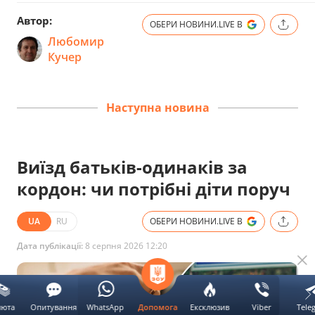
Автор:
ОБЕРИ НОВИНИ.LIVE В
Любомир
Кучер
Наступна новина
Виїзд батьків-одинаків за
кордон: чи потрібні діти поруч
UA
RU
ОБЕРИ НОВИНИ.LIVE В
Дата публікації:
8 серпня 2026 12:20
люта
Опитування
WhatsApp
Ексклюзив
Viber
Tele
Допомога