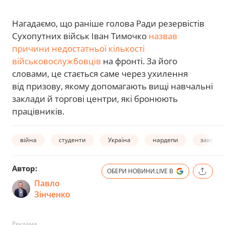
Нагадаємо, що раніше голова Ради резервістів
Сухопутних військ Іван Тимочко
назвав
причини недостатньої кількості
військовослужбовців
на фронті. За його
словами, це стається саме через ухилення
від призову, якому допомагають вищі навчальні
заклади й торгові центри, які бронюють
працівників.
війна
студенти
Україна
нардепи
законоп
Автор:
ОБЕРИ НОВИНИ.LIVE В
Павло
Зінченко
Реклама