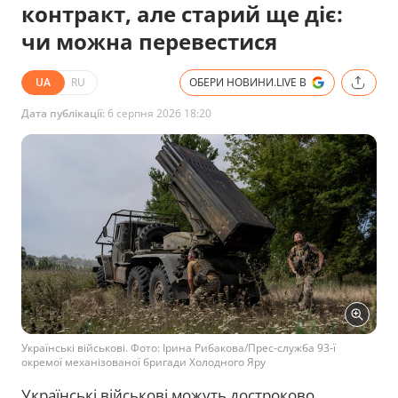
контракт, але старий ще діє:
чи можна перевестися
UA
RU
ОБЕРИ НОВИНИ.LIVE В
Дата публікації:
6 серпня 2026 18:20
Українські військові. Фото: Ірина Рибакова/Прес-служба 93-ї
окремої механізованої бригади Холодного Яру
Українські військові можуть достроково