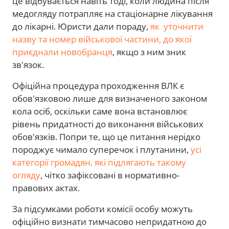
це відбувається навіть тоді, коли людина після
медогляду потрапляє на стаціонарне лікування
до лікарні. Юристи дали пораду,
як уточнити
назву та номер військової частини, до якої
приєднали новобранця
, якщо з ним зник
зв'язок.
Офіційна процедура проходження ВЛК є
обов'язковою лише для визначеного законом
кола осіб, оскільки саме вона встановлює
рівень придатності до виконання військових
обов'язків. Попри те, що це питання нерідко
породжує чимало суперечок і плутанини,
усі
категорії громадян, які підлягають такому
огляду
, чітко зафіксовані в нормативно-
правових актах.
За підсумками роботи комісії особу можуть
офіційно визнати тимчасово непридатною до