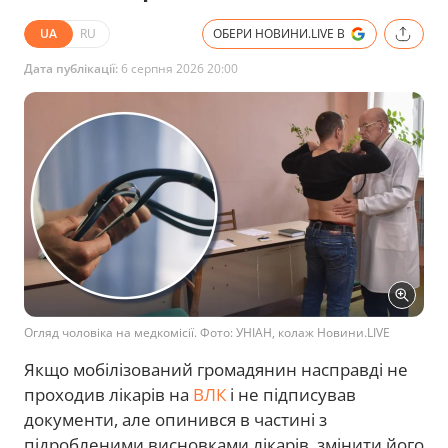
UA
RU
ОБЕРИ НОВИНИ.LIVE В
Дата публікації:
6 серпня 2026 20:00
Огляд чоловіка на медкомісії. Фото: УНІАН, колаж Новини.LIVE
Якщо мобілізований громадянин насправді не
проходив лікарів на
ВЛК
і не підписував
документи, але опинився в частині з
підробленими висновками лікарів, змінити його