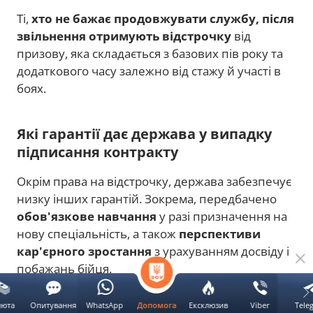
Ті,
хто не бажає продовжувати службу, після
звільнення отримують відстрочку
від
призову, яка складається з базових пів року та
додаткового часу залежно від стажу й участі в
боях.
Які гарантії дає держава у випадку
підписання контракту
Окрім права на відстрочку, держава забезпечує
низку інших гарантій. Зокрема, передбачено
обов'язкове навчання
у разі призначення на
нову спеціальність, а також
перспективи
кар'єрного зростання
з урахуванням досвіду і
побажань бійця.
Захисникам
виплачують одноразову
люта
Опитування
WhatsApp
Ексклюзив
Viber
Tele
Допомога