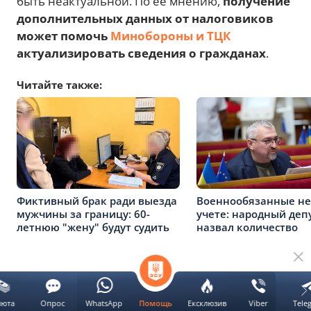
быть неактуальной. По ее мнению,
получение
дополнительных данных от налоговиков
может помочь
Минобороны и ТЦК
актуализировать сведения о гражданах
.
Читайте также:
Фиктивный брак ради выезда
Военнообязанные не
мужчины за границу: 60-
учете: народный деп
летнюю "жену" будут судить
назвал количество
Реклама
люта
Опрос
WhatsApp
Ексклюзив
Viber
Tele
Помощь