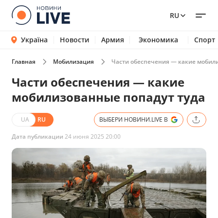
RU
Україна
Новости
Армия
Экономика
Спорт
Главная
Мобилизация
Части обеспечения — какие мобил
Части обеспечения — какие
мобилизованные попадут туда
UA
RU
ВЫБЕРИ НОВИНИ.LIVE В
Дата публикации
24 июня 2025 20:00