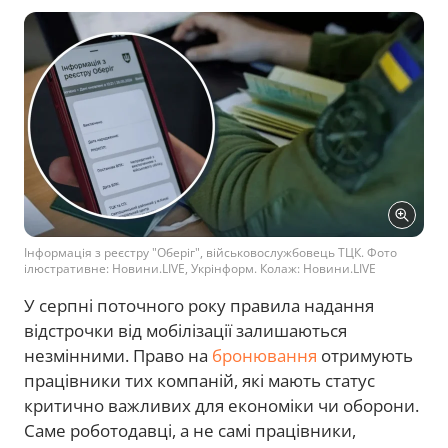
Інформація з реєстру "Оберіг", військовослужбовець ТЦК. Фото
ілюстративне: Новини.LIVE, Укрінформ. Колаж: Новини.LIVE
У серпні поточного року правила надання
відстрочки від мобілізації залишаються
незмінними. Право на
бронювання
отримують
працівники тих компаній, які мають статус
критично важливих для економіки чи оборони.
Саме роботодавці, а не самі працівники,