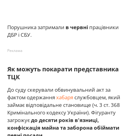
Порушника затримали
в червні
працівники
ДБР і СБУ.
Реклама
Як можуть покарати представника
ТЦК
До суду скерували обвинувальний акт за
фактом одержання
хабаря
службовцем, який
займає відповідальне становище (ч. 3 ст. 368
Кримінального кодексу України). Фігуранту
загрожує
до десяти років в'язниці,
конфіскація майна та заборона обіймати
певні посади
.