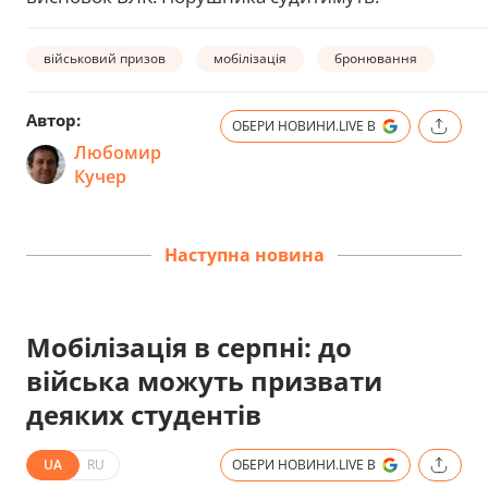
військовий призов
мобілізація
бронювання
Автор:
ОБЕРИ НОВИНИ.LIVE В
Любомир
Кучер
Наступна новина
Мобілізація в серпні: до
війська можуть призвати
деяких студентів
UA
RU
ОБЕРИ НОВИНИ.LIVE В