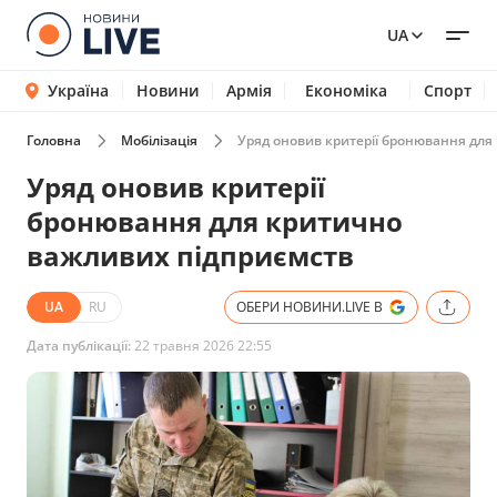
UA
Україна
Новини
Армія
Економіка
Спорт
Головна
Мобілізація
Уряд оновив критерії бронювання для
Уряд оновив критерії
бронювання для критично
важливих підприємств
UA
RU
ОБЕРИ НОВИНИ.LIVE В
Дата публікації:
22 травня 2026 22:55