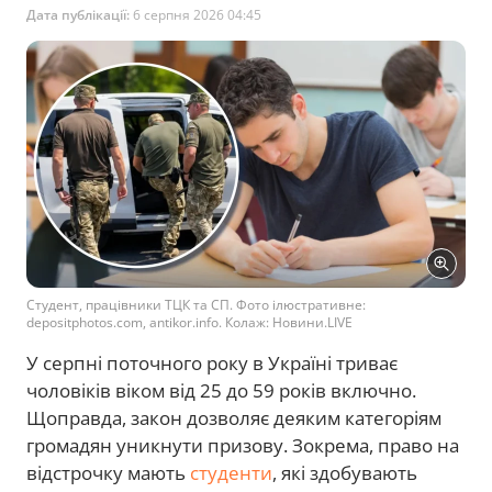
Дата публікації:
6 серпня 2026 04:45
Студент, працівники ТЦК та СП. Фото ілюстративне:
depositphotos.com, antikor.info. Колаж: Новини.LIVE
У серпні поточного року в Україні триває
чоловіків віком від 25 до 59 років включно.
Щоправда, закон дозволяє деяким категоріям
громадян уникнути призову. Зокрема, право на
відстрочку мають
студенти
, які здобувають