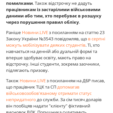
помилками
. Також відстрочку не дадуть
працівникам із застарілими військовими
даними або тим, хто перебуває в розшуку
через порушення правил обліку
.
Раніше
Новини.LIVE
з посиланням на статтю 23
Закону України №3543 повідомляв, що
в серпні
можуть мобілізувати деяких студентів
. Ті, хто
навчається на денній або дуальній формі та
вперше здобуває освіту, мають право на
відстрочку. Інші студенти, зокрема заочники,
підлягають призову.
Також
Новини.LIVE
з посиланням на ДБР писав,
що працівник ТЦК та СП
допомагав
військовозобов'язаному отримати статус
непридатного
до служби. За сім тисяч доларів
він пообіцяв надати "клієнту" фіктивний
висновок ВЛК. Порушника судитимуть.