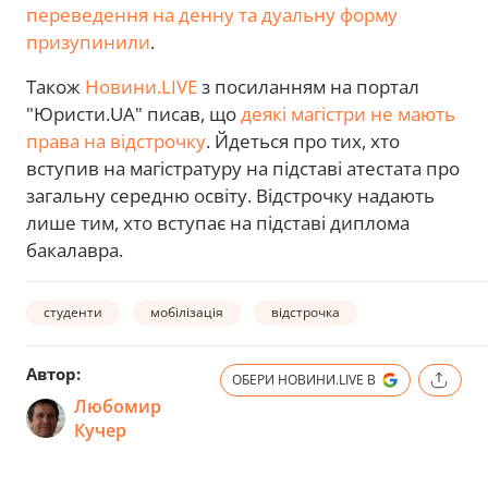
переведення на денну та дуальну форму
призупинили
.
Також
Новини.LIVE
з посиланням на портал
"Юристи.UA" писав, що
деякі магістри не мають
права на відстрочку
. Йдеться про тих, хто
вступив на магістратуру на підставі атестата про
загальну середню освіту. Відстрочку надають
лише тим, хто вступає на підставі диплома
бакалавра.
студенти
мобілізація
відстрочка
Автор:
ОБЕРИ НОВИНИ.LIVE В
Любомир
Кучер