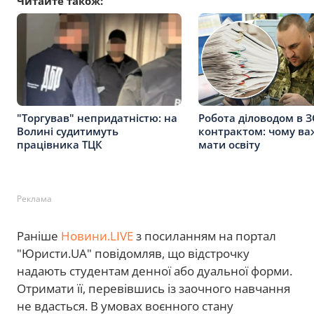
Читайте також:
"Торгував" непридатністю: на
Робота діловодом в З
Волині судитимуть
контрактом: чому в
працівника ТЦК
мати освіту
Реклама
Раніше
Новини.LIVE
з посиланням на портал
"Юристи.UA" повідомляв, що відстрочку
надають студентам денної або дуальної форми.
Отримати її, перевівшись із заочного навчання
не вдасться. В умовах воєнного стану