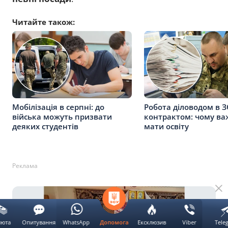
Читайте також:
Мобілізація в серпні: до
Робота діловодом в З
війська можуть призвати
контрактом: чому в
деяких студентів
мати освіту
Реклама
люта
Опитування
WhatsApp
Ексклюзив
Viber
Tele
Допомога