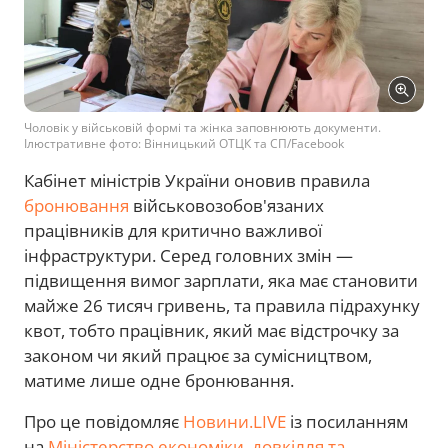
Чоловік у військовій формі та жінка заповнюють документи.
Ілюстративне фото: Вінницький ОТЦК та СП/Facebook
Кабінет міністрів України оновив правила
бронювання
військовозобов'язаних
працівників для критично важливої
інфраструктури. Серед головних змін —
підвищення вимог зарплати, яка має становити
майже 26 тисяч гривень, та правила підрахунку
квот, тобто працівник, який має відстрочку за
законом чи який працює за сумісництвом,
матиме лише одне бронювання.
Про це повідомляє
Новини.LIVE
із посиланням
на
Міністерство економіки, довкілля та