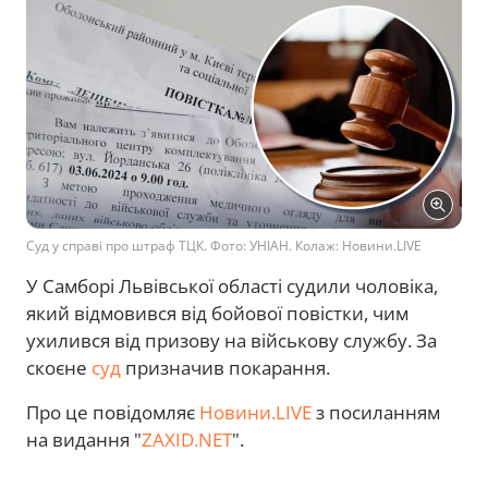
Суд у справі про штраф ТЦК. Фото: УНІАН. Колаж: Новини.LIVE
У Самборі Львівської області судили чоловіка,
який відмовився від бойової повістки, чим
ухилився від призову на військову службу. За
скоєне
суд
призначив покарання.
Про це повідомляє
Новини.LIVE
з посиланням
на видання "
ZAXID.NET
".