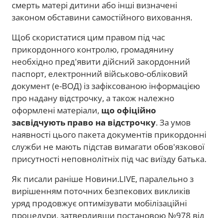
смерть матері дитини або інші визначені
законом обставини самостійного виховання.
Щоб скористатися цим правом під час
прикордонного контролю, громадянину
необхідно пред'явити дійсний закордонний
паспорт, електронний військово-обліковий
документ (е-ВОД) із зафіксованою інформацією
про надану відстрочку, а також належно
оформлені матеріали,
що офіційно
засвідчують право на відстрочку
. За умов
наявності цього пакета документів прикордонні
служби не мають підстав вимагати обов'язкової
присутності неповнолітніх під час виїзду батька.
Як писали раніше Новини.LIVE, паралельно з
вирішенням поточних безпекових викликів
уряд продовжує оптимізувати мобілізаційні
процедури, затвердивши постановою №978 від