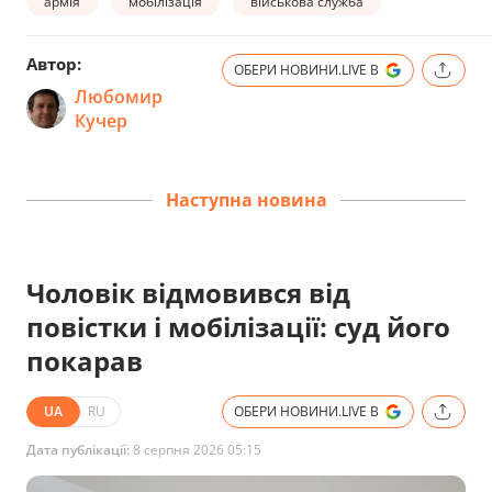
армія
мобілізація
військова служба
Автор:
ОБЕРИ НОВИНИ.LIVE В
Любомир
Кучер
Наступна новина
Чоловік відмовився від
повістки і мобілізації: суд його
покарав
UA
RU
ОБЕРИ НОВИНИ.LIVE В
Дата публікації:
8 серпня 2026 05:15