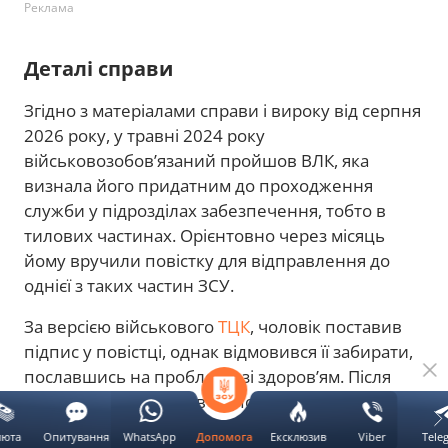
Реклама
Деталі справи
Згідно з матеріалами справи і вироку від серпня
2026 року, у травні 2024 року
військовозобов’язаний пройшов ВЛК, яка
визнала його придатним до проходження
служби у підрозділах забезпечення, тобто в
тилових частинах. Орієнтовно через місяць
йому вручили повістку для відправлення до
однієї з таких частин ЗСУ.
За версією військового
ТЦК
, чоловік поставив
підпис у повістці, однак відмовився її забирати,
пославшись на проблеми зі здоров’ям. Після
цього юрист оформив відповідний акт, а
військовозобов’язаного письмово попередили
люта
Опитування
WhatsApp
Ексклюзив
Viber
Tele
Допомога