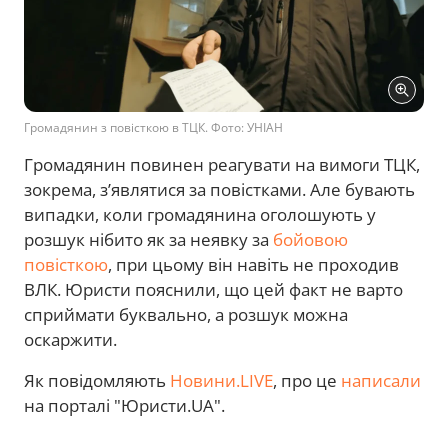
Громадянин з повісткою в ТЦК. Фото: УНІАН
Громадянин повинен реагувати на вимоги ТЦК,
зокрема, з’являтися за повістками. Але бувають
випадки, коли громадянина оголошують у
розшук нібито як за неявку за
бойовою
повісткою
, при цьому він навіть не проходив
ВЛК. Юристи пояснили, що цей факт не варто
сприймати буквально, а розшук можна
оскаржити.
Як повідомляють
Новини.LIVE
, про це
написали
на порталі "Юристи.UA".