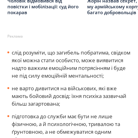
Чоловік відмовився від
Жорін назвав секрет, 
повістки і мобілізації: суд його
му армійському корп
покарав
багато добровольців
Реклама
слід розуміти, що загибель побратима, свідком
якої можна стати особисто, може виявитися
надто важким емоційним потрясінням і буде
не під силу емоційній ментальності;
не варто дивитися на військових, які вже
мають бойовий досвід: їхня психіка зазвичай
більш загартована;
підготовка до служби має бути не лише
фізичною, а й психологічною, тривалою та
ґрунтовною, а не обмежуватися одним