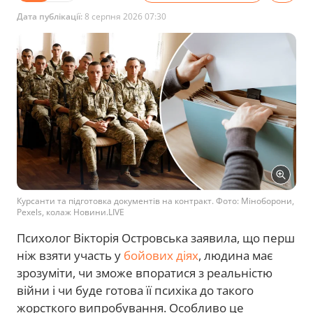
Дата публікації:
8 серпня 2026 07:30
Курсанти та підготовка документів на контракт. Фото: Міноборони,
Pexels, колаж Новини.LIVE
Психолог Вікторія Островська заявила, що перш
ніж взяти участь у
бойових діях
, людина має
зрозуміти, чи зможе впоратися з реальністю
війни і чи буде готова її психіка до такого
жорсткого випробування. Особливо це