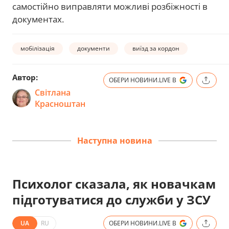
самостійно виправляти можливі розбіжності в
документах.
мобілізація
документи
виїзд за кордон
Автор:
ОБЕРИ НОВИНИ.LIVE В
Світлана
Красноштан
Наступна новина
Психолог сказала, як новачкам
підготуватися до служби у ЗСУ
UA
RU
ОБЕРИ НОВИНИ.LIVE В