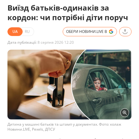
Виїзд батьків-одинаків за
кордон: чи потрібні діти поруч
UA
RU
ОБЕРИ НОВИНИ.LIVE В
Дата публікації:
8 серпня 2026 12:20
Дитина у машині батьків та штамп у документах. Фото: колаж
Новини.LIVE, Pexels, ДПСУ