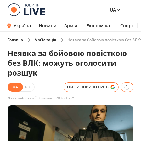
UA
Україна
Новини
Армія
Економіка
Спорт
Головна
Мобілізація
Неявка за бойовою повісткою без ВЛК
Неявка за бойовою повісткою
без ВЛК: можуть оголосити
розшук
UA
RU
ОБЕРИ НОВИНИ.LIVE В
Дата публікації:
2 червня 2026 15:25