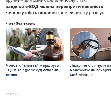
зручним для різних онлайн-послуг. Так,
завдяки е-ВОД можна перевірити наявність
чи відсутність подання
громадянина у розшук.
Читайте також:
Чоловік "зливав" маршрути
Лікарі не оглянули н
ТЦК в Telegram: суд ухвалив
належить: як оскарж
вирок
мобілізацію
Реклама