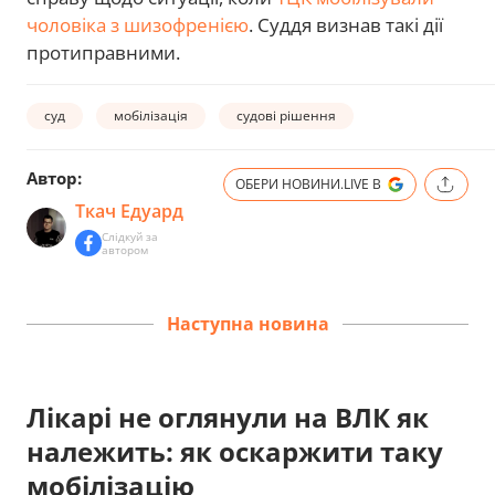
чоловіка з шизофренією
. Суддя визнав такі дії
протиправними.
суд
мобілізація
судові рішення
Автор:
ОБЕРИ НОВИНИ.LIVE В
Ткач Едуард
Слідкуй за
автором
Наступна новина
Лікарі не оглянули на ВЛК як
належить: як оскаржити таку
мобілізацію