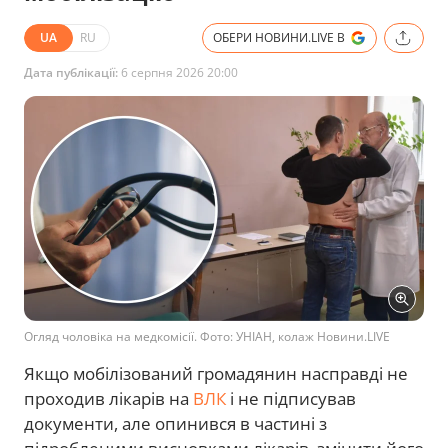
UA
RU
ОБЕРИ НОВИНИ.LIVE В
Дата публікації:
6 серпня 2026 20:00
Огляд чоловіка на медкомісії. Фото: УНІАН, колаж Новини.LIVE
Якщо мобілізований громадянин насправді не
проходив лікарів на
ВЛК
і не підписував
документи, але опинився в частині з