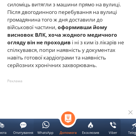
силоміць витягли з машини прямо на вулиці.
Після двогодинного перебування на вулиці
громадянина того ж дня доставили до
військової частини,
оформивши йому
висновок ВЛК, хоча жодного медичного
огляду він не проходив
і ні з ким із лікарів не
спілкувався, попри наявність у документах
навіть готової кардіограми та наявність
серйозних хронічних захворювань.
Реклама
люта
Опитування
WhatsApp
Ексклюзив
Viber
Tele
Допомога