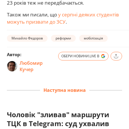
23 років теж не передбачається.
Також ми писали, що
у серпні деяких студентів
можуть призвати до ЗСУ
.
Михайло Федоров
реформи
мобілізація
Автор:
ОБЕРИ НОВИНИ.LIVE В
Любомир
Кучер
Наступна новина
Чоловік "зливав" маршрути
ТЦК в Telegram: суд ухвалив