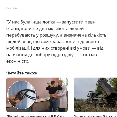
Реклама
"
У нас була інша логіка — запустити певні
етапи, коли не два мільйони людей
перебувають у розшуку, а визначена кількість
людей знає, що саме зараз вони підлягають
мобілізації, і для них створені всі умови — від
навчання до вибору підрозділу
", — сказав
ексміністр.
Читайте також:
Лікарі не оглянули на ВЛК як
Хочеться перейти на