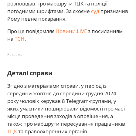
розповідав про маршрути ТЦК та поліції
погодними шрифтами. За скоєне
суд
призначив
йому певне покарання.
Про це повідомляє
Новини.LIVE
з посиланням
на
ТСН
.
Реклама
Деталі справи
Згідно з матеріалами справи, у період із
середини жовтня до середини грудня 2024
року чоловік керував 8 Telegram-групами, у
яких учасники поширювали відомості про час і
місця проведення заходів з оповіщення, а
також про маршрути пересування працівників
ТЦК
та правоохоронних органів.