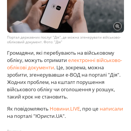
Портал державних послуг "Дія", де можна згенерувати військово-
обліковий документ. Фото: "Дія"
Громадяни, які перебувають на військовому
обліку, можуть отримати
електронні військово-
облікові документи
. Це, зокрема, можна
зробити, згенерувавши е-ВОД на порталі "Дія".
Жодних проблем, на кшталт порушення
військового обліку чи оголошення у розшук,
такий крок не становить.
Як повідомляють
Новини.LIVE
, про це
написали
на порталі "Юристи.UA".