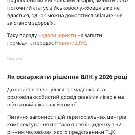
підробленими висновками лікарів, змінити його
поточний статус військовослужбовця вже не
вдасться, однак можна домагатися звільнення
за станом здоров'я.
Таку пораду
надали юристи
на запити
громадян, передає
Новини.LIVE
.
Реклама
Як оскаржити рішення ВЛК у 2026 році
До юристів звернулася громадянка, яка
розповіла особистий досвід свавілля лікарів на
військовій лікарській комісії.
Питання законності дій територіальних центрів
комплектування постало після інциденту з 52-
річним чоловіком, якого представники ТЦК