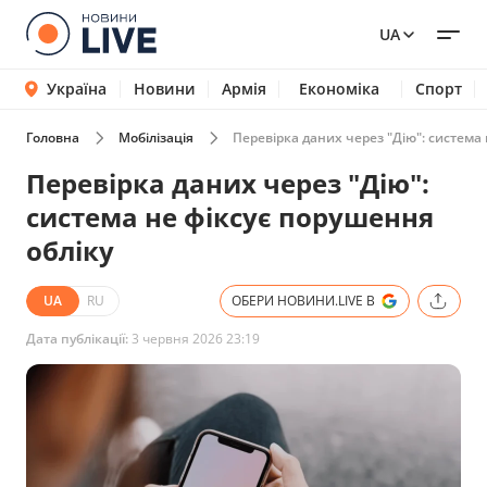
UA
Україна
Новини
Армія
Економіка
Спорт
Головна
Мобілізація
Перевірка даних через "Дію": система
Перевірка даних через "Дію":
система не фіксує порушення
обліку
UA
RU
ОБЕРИ НОВИНИ.LIVE В
Дата публікації:
3 червня 2026 23:19