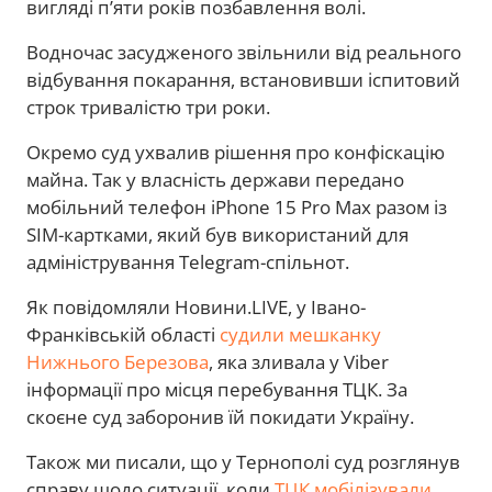
вигляді п’яти років позбавлення волі.
Водночас засудженого звільнили від реального
відбування покарання, встановивши іспитовий
строк тривалістю три роки.
Окремо суд ухвалив рішення про конфіскацію
майна. Так у власність держави передано
мобільний телефон iPhone 15 Pro Max разом із
SIM-картками, який був використаний для
адміністрування Telegram-спільнот.
Як повідомляли Новини.LIVE, у Івано-
Франківській області
судили мешканку
Нижнього Березова
, яка зливала у Viber
інформації про місця перебування ТЦК. За
скоєне суд заборонив їй покидати Україну.
Також ми писали, що у Тернополі суд розглянув
справу щодо ситуації, коли
ТЦК мобілізували