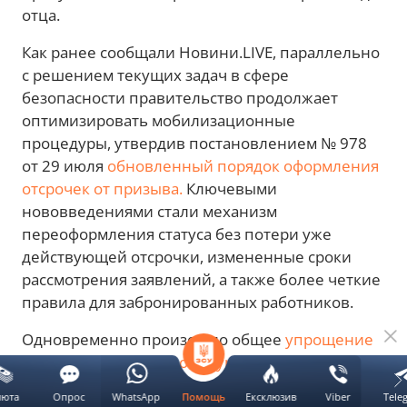
отца.
Как ранее сообщали Новини.LIVE, параллельно
с решением текущих задач в сфере
безопасности правительство продолжает
оптимизировать мобилизационные
процедуры, утвердив постановлением № 978
от 29 июля
обновленный порядок оформления
отсрочек от призыва.
Ключевыми
нововведениями стали механизм
переоформления статуса без потери уже
действующей отсрочки, измененные сроки
рассмотрения заявлений, а также более четкие
правила для забронированных работников.
Одновременно произошло общее
упрощение
бюрократических процедур, в частности для
граждан, воспитывающих
люта
Опрос
WhatsApp
Ексклюзив
Viber
Tele
Помощь