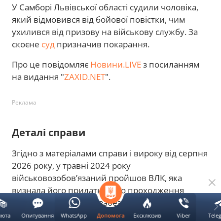
У Самборі Львівської області судили чоловіка,
який відмовився від бойової повістки, чим
ухилився від призову на військову службу. За
скоєне
суд
призначив покарання.
Про це повідомляє
Новини.LIVE
з посиланням
на видання "
ZAXID.NET
".
Реклама
Деталі справи
Згідно з матеріалами справи і вироку від серпня
2026 року, у травні 2024 року
військовозобов’язаний пройшов ВЛК, яка
визнала його придатним до проходження
служби у підрозділах забезпечення, тобто в
тилових частинах. Орієнтовно через місяць
люта
Опитування
WhatsApp
Ексклюзив
Viber
Tele
Допомога