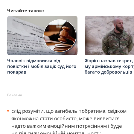
Читайте також:
Чоловік відмовився від
Жорін назвав секрет, 
повістки і мобілізації: суд його
му армійському корп
покарав
багато добровольців
Реклама
слід розуміти, що загибель побратима, свідком
якої можна стати особисто, може виявитися
надто важким емоційним потрясінням і буде
не під силу емоційній ментальності;