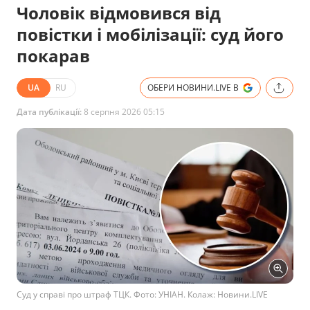
Чоловік відмовився від
повістки і мобілізації: суд його
покарав
UA
RU
ОБЕРИ НОВИНИ.LIVE В
Дата публікації:
8 серпня 2026 05:15
Суд у справі про штраф ТЦК. Фото: УНІАН. Колаж: Новини.LIVE