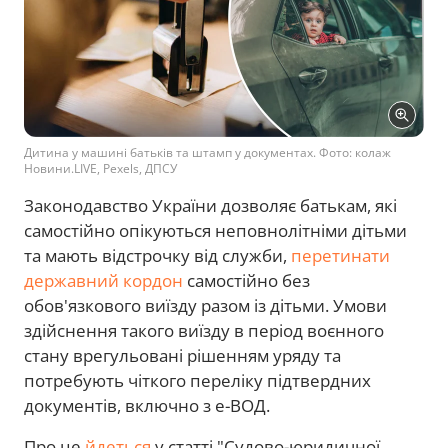
Дитина у машині батьків та штамп у документах. Фото: колаж
Новини.LIVE, Pexels, ДПСУ
Законодавство України дозволяє батькам, які
самостійно опікуються неповнолітніми дітьми
та мають відстрочку від служби,
перетинати
державний кордон
самостійно без
обов'язкового виїзду разом із дітьми. Умови
здійснення такого виїзду в період воєнного
стану врегульовані рішенням уряду та
потребують чіткого переліку підтвердних
документів, включно з е-ВОД.
Про це
йдеться
у статті "Судово-юридичної