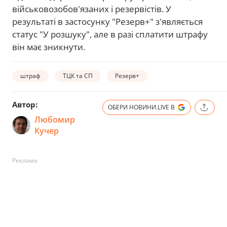
військовозобов'язаних і резервістів. У
результаті в застосунку "Резерв+" з'являється
статус "У розшуку", але в разі сплатити штрафу
він має зникнути.
штраф
ТЦК та СП
Резерв+
Автор:
ОБЕРИ НОВИНИ.LIVE В
Любомир
Кучер
Реклама