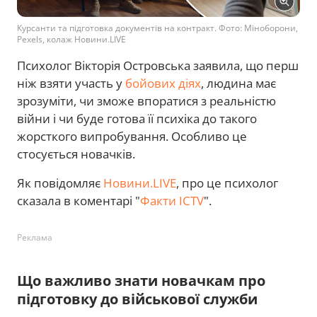
Курсанти та підготовка документів на контракт. Фото: Міноборони,
Pexels, колаж Новини.LIVE
Психолог Вікторія Островська заявила, що перш
ніж взяти участь у
бойових діях
, людина має
зрозуміти, чи зможе впоратися з реальністю
війни і чи буде готова її психіка до такого
жорсткого випробування. Особливо це
стосується новачків.
Як повідомляє
Новини.LIVE
, про це психолог
сказала в коментарі "
Факти ICTV
".
Реклама
Що важливо знати новачкам про
підготовку до військової служби