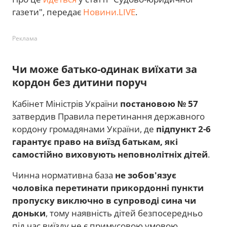
газети", передає
Новини.LIVE
.
Реклама
Чи може батько-одинак виїхати за
кордон без дитини поруч
Кабінет Міністрів України
постановою № 57
затвердив Правила перетинання державного
кордону громадянами України, де
підпункт 2-6
гарантує право на виїзд батькам, які
самостійно виховують неповнолітніх дітей
.
Чинна нормативна база
не зобов'язує
чоловіка перетинати прикордонні пункти
пропуску виключно в супроводі сина чи
доньки
, тому наявність дітей безпосередньо
під час виїзду не є примусовою умовою.