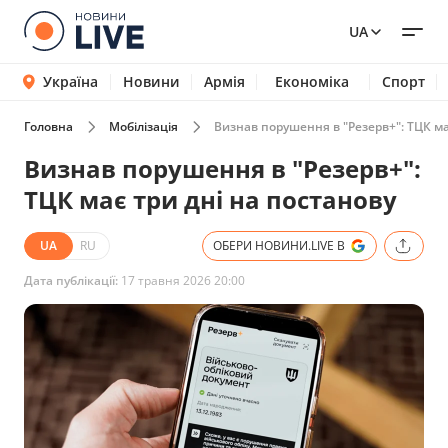
UA
Україна
Новини
Армія
Економіка
Спорт
Головна
Мобілізація
Визнав порушення в "Резерв+": ТЦК ма
Визнав порушення в "Резерв+":
ТЦК має три дні на постанову
UA
RU
ОБЕРИ НОВИНИ.LIVE В
Дата публікації:
17 травня 2026 20:00